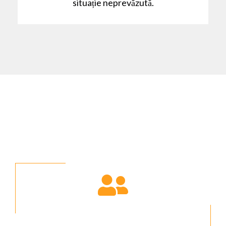
situație neprevăzută.
CE NE RECOMANDĂ
100
%