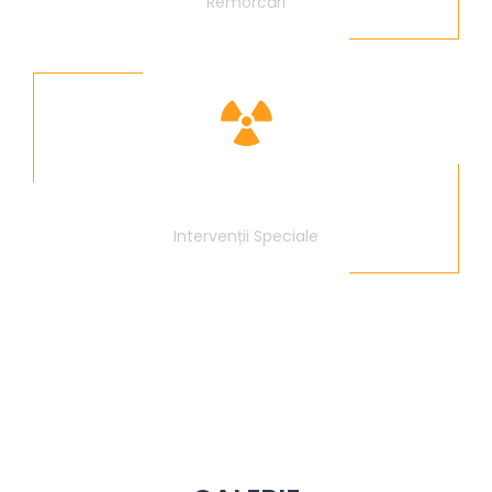
Remorcări
490
Intervenții Speciale