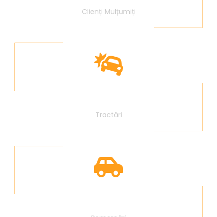
Clienți Mulțumiți
800
Tractări
612